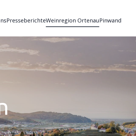
uns
Presseberichte
Weinregion Ortenau
Pinwand
n