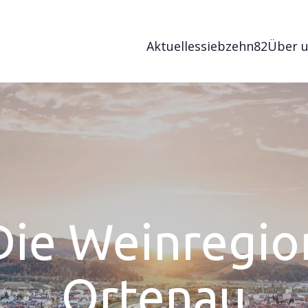
Aktuelles
siebzehn82
Über 
Die Weinregio
Ortenau