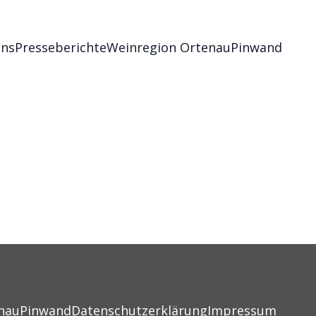
uns
Presseberichte
Weinregion Ortenau
Pinwand
nau
Pinwand
Datenschutzerklärung
Impressum