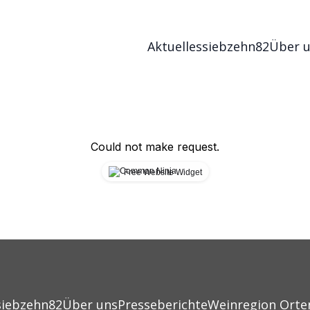
Aktuelles
siebzehn82
Über 
Could not make request.
Free Website Widget
siebzehn82
Über uns
Presseberichte
Weinregion Orte