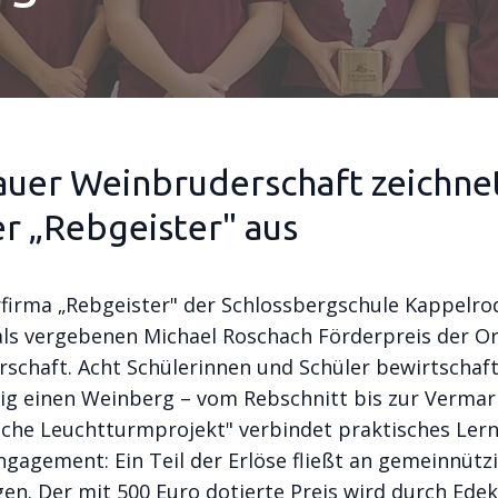
uer Weinbruderschaft zeichne
r „Rebgeister" aus
rfirma „Rebgeister" der Schlossbergschule Kappelro
ls vergebenen Michael Roschach Förderpreis der O
schaft. Acht Schülerinnen und Schüler bewirtschaf
ig einen Weinberg – vom Rebschnitt bis zur Vermar
che Leuchtturmprojekt" verbindet praktisches Ler
ngagement: Ein Teil der Erlöse fließt an gemeinnütz
gen. Der mit 500 Euro dotierte Preis wird durch Ede