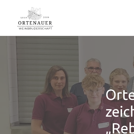
Ort
zeic
„Reb