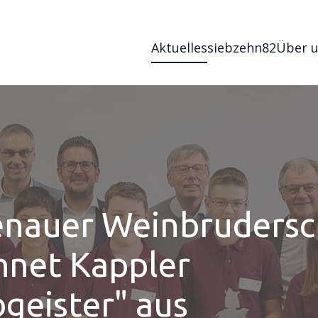
Aktuelles
siebzehn82
Über 
enauer Weinbrudersc
hnet Kappler
geister" aus