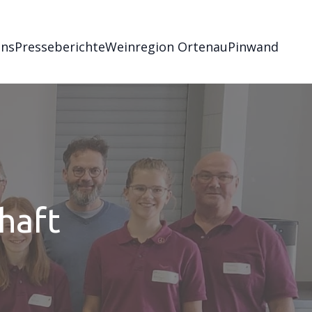
uns
Presseberichte
Weinregion Ortenau
Pinwand
haft