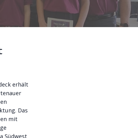
t
deck erhält
rtenauer
ten
ktung. Das
nen mit
ige
ka Südwest