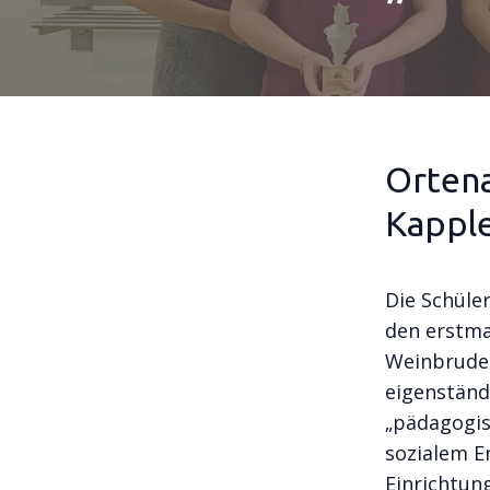
Ortena
Kapple
Die Schüle
den erstma
Weinbruder
eigenständ
„pädagogis
sozialem E
Einrichtun